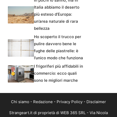
In pochi lo sanno, ma in
Italia abbiamo il deserto
più esteso d’Europa:
un’area naturale di rara
bellezza
Ho scoperto il trucco per
pulire davvero bene le
fughe delle piastrelle: è
l’unico modo che funziona
I frigoriferi più affidabili in
commercio: ecco quali
sono le migliori marche
Chi siamo
-
Redazione
-
Privacy Policy
-
Disclaimer
Strangeart.it di proprietà di WEB 365 SRL - Via Nicola