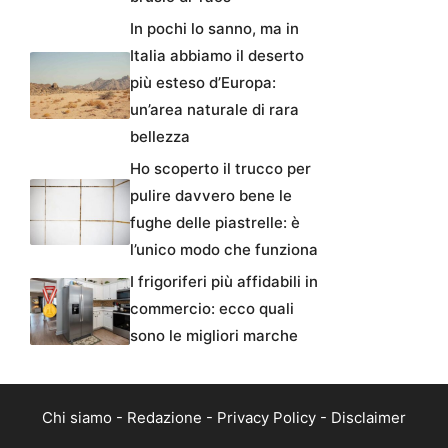
In pochi lo sanno, ma in
Italia abbiamo il deserto
più esteso d’Europa:
un’area naturale di rara
bellezza
Ho scoperto il trucco per
pulire davvero bene le
fughe delle piastrelle: è
l’unico modo che funziona
I frigoriferi più affidabili in
commercio: ecco quali
sono le migliori marche
Chi siamo
-
Redazione
-
Privacy Policy
-
Disclaimer