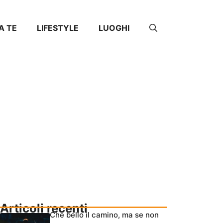
DA TE
LIFESTYLE
LUOGHI
Articoli recenti
Che bello il camino, ma se non