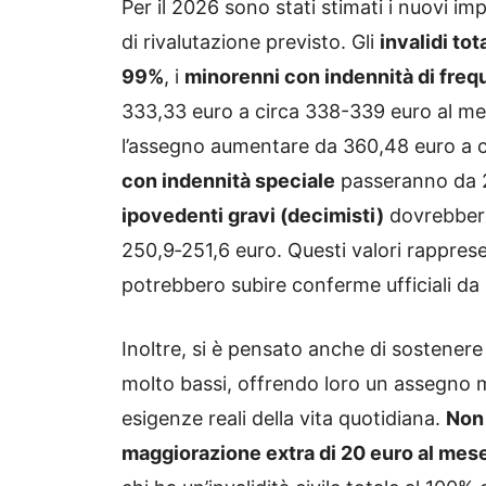
Per il 2026 sono stati stimati i nuovi imp
di rivalutazione previsto. Gli
invalidi tot
99%
, i
minorenni con indennità di fre
333,33 euro a circa 338-339 euro al me
l’assegno aumentare da 360,48 euro a c
con indennità speciale
passeranno da 22
ipovedenti gravi (decimisti)
dovrebbero
250,9‑251,6 euro. Questi valori rapprese
potrebbero subire conferme ufficiali da 
Inoltre, si è pensato anche di sostener
molto bassi, offrendo loro un assegno me
esigenze reali della vita quotidiana.
Non 
maggiorazione extra di 20 euro al mes