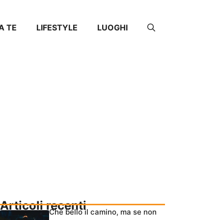
DA TE
LIFESTYLE
LUOGHI
Articoli recenti
Che bello il camino, ma se non