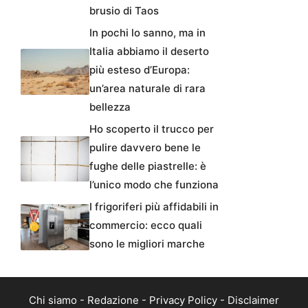
brusio di Taos
In pochi lo sanno, ma in
Italia abbiamo il deserto
più esteso d’Europa:
un’area naturale di rara
bellezza
Ho scoperto il trucco per
pulire davvero bene le
fughe delle piastrelle: è
l’unico modo che funziona
I frigoriferi più affidabili in
commercio: ecco quali
sono le migliori marche
Chi siamo
-
Redazione
-
Privacy Policy
-
Disclaimer