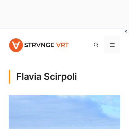
Vai
al
MENU
contenuto
Flavia Scirpoli