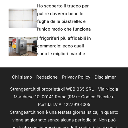
Ho scoperto il trucco per
pulire davvero bene le
fughe delle piastrelle: è
l’unico modo che funziona
I frigoriferi più affidabili in
commercio: ecco quali
sono le migliori marche
Chi siamo
-
Redazione
-
Privacy Policy
-
Disclaimer
Strangeart.it di proprietà di WEB 365 SRL - Via Nicola
Marchese 10, 00141 Roma (RM) - Codice Fiscale e
Partita I.V.A. 12279101005
Strangeart.it non è una testata giornalistica, in quanto
viene aggiornato senza alcuna periodicità. Non può
pertanto considerarsi un prodotto editoriale ai sensi