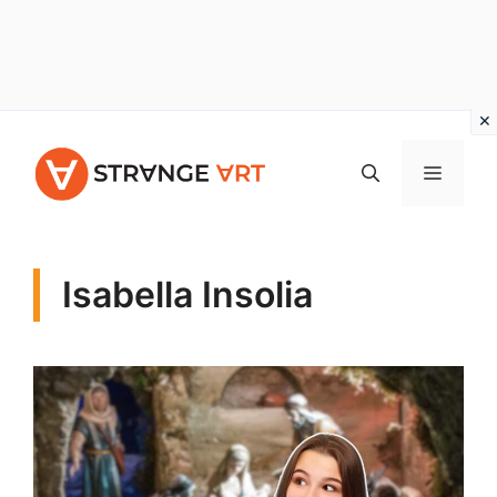
Vai
al
MENU
contenuto
Isabella Insolia