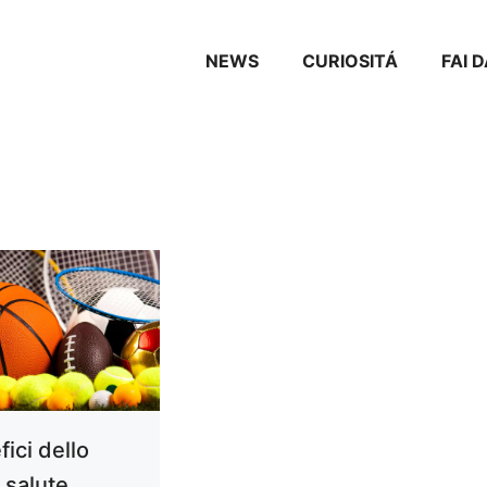
NEWS
CURIOSITÁ
FAI 
fici dello
 salute,