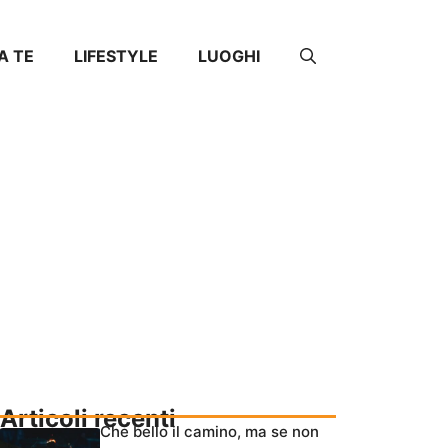
DA TE
LIFESTYLE
LUOGHI
Articoli recenti
Che bello il camino, ma se non