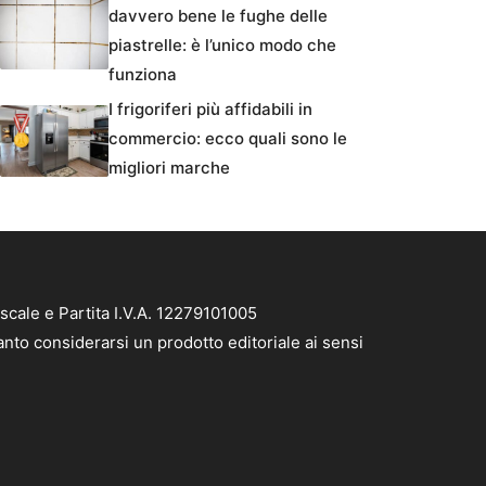
davvero bene le fughe delle
piastrelle: è l’unico modo che
funziona
I frigoriferi più affidabili in
commercio: ecco quali sono le
migliori marche
scale e Partita I.V.A. 12279101005
anto considerarsi un prodotto editoriale ai sensi