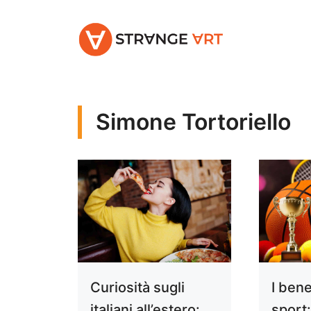
Vai
al
contenuto
Simone Tortoriello
Curiosità sugli
I bene
italiani all’estero:
sport: